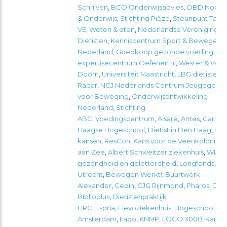
Schrijven
,
BCO Onderwijsadvies
,
OBD Noord
& Onderwijs
,
Stichting Piëzo
,
Steunpunt Taal
VE
,
Weten & eten
,
Nederlandse Vereniging v
Diëtisten
,
Kenniscentrum Sport & Bewegen
,
Nederland
,
Goedkoop gezonde voeding
,
Sti
expertisecentrum Oefenen.nl
,
Wester & Van
Doorn
,
Universiteit Maastricht
,
LBG diëtisten
,
Radar
,
NCJ Nederlands Centrum Jeugdgezo
voor Beweging
,
Onderwijsontwikkeling
Nederland
,
Stichting
ABC
,
Voedingscentrum
,
Alsare
,
Antes
,
Carint
Haagse Hogeschool
,
Dietist in Den Haag
,
FNO
kansen
,
ResCon
,
Kans voor de Veenkoloniën
aan Zee
,
Albert Schweitzer ziekenhuis
,
WIJkr
gezondheid en geletterdheid
,
Longfonds
,
Bi
Utrecht
,
Bewegen Werkt!
,
Buurtwerk
Alexander
,
Cedin
,
CJG Rijnmond
,
Pharos
,
De B
Biblioplus
,
Dietistenpraktijk
HRC
,
Espria
,
Flevoziekenhuis
,
Hogeschool va
Amsterdam
,
Irado
,
KNMP
,
LOGO 3000
,
Rands