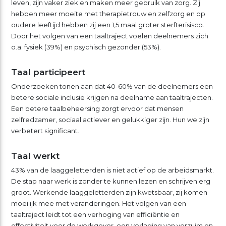
leven, zijn vaker ziek en maken meer gebruik van zorg. Zij
hebben meer moeite met therapietrouw en zelfzorg en op
oudere leeftijd hebben zij een 1,5 maal groter sterfterisisco.
Door het volgen van een taaltraject voelen deelnemers zich
o.a. fysiek (39%) en psychisch gezonder (53%).
Taal participeert
Onderzoeken tonen aan dat 40-60% van de deelnemers een
betere sociale inclusie krijgen na deelname aan taaltrajecten.
Een betere taalbeheersing zorgt ervoor dat mensen
zelfredzamer, sociaal actiever en gelukkiger zijn. Hun welzijn
verbetert significant.
Taal werkt
43% van de laaggeletterden is niet actief op de arbeidsmarkt.
De stap naar werk is zonder te kunnen lezen en schrijven erg
groot. Werkende laaggeletterden zijn kwetsbaar, zij komen
moeilijk mee met veranderingen. Het volgen van een
taaltraject leidt tot een verhoging van efficiëntie en
effectiviteit voor de werkgever, een verlaging van verzuim en