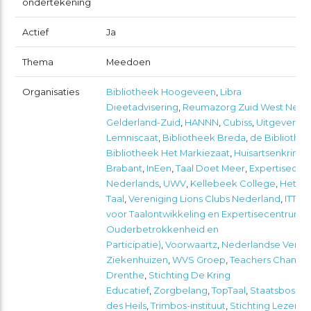
ondertekening
Actief
Ja
Thema
Meedoen
Organisaties
Bibliotheek Hoogeveen
,
Libra
Dieetadvisering
,
Reumazorg Zuid West Nede
Gelderland-Zuid
,
HANNN
,
Cubiss
,
Uitgeverij
Lemniscaat
,
Bibliotheek Breda
,
de Bibliothe
Bibliotheek Het Markiezaat
,
Huisartsenkring 
Brabant
,
InEen
,
Taal Doet Meer
,
Expertisecen
Nederlands
,
UWV
,
Kellebeek College
,
Het be
Taal
,
Vereniging Lions Clubs Nederland
,
ITTA K
voor Taalontwikkeling en Expertisecentrum T
Ouderbetrokkenheid en
Participatie)
,
Voorwaartz
,
Nederlandse Vereni
Ziekenhuizen
,
WVS Groep
,
Teachers Channel
Drenthe
,
Stichting De Kring
Educatief
,
Zorgbelang
,
TopTaal
,
Staatsbosbe
des Heils
,
Trimbos-instituut
,
Stichting Lezen &