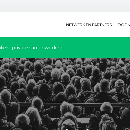
NETWERK EN PARTNERS
DOE 
liek- private samenwerking