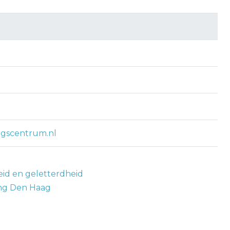
ngscentrum.nl
eid en geletterdheid
ng Den Haag