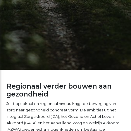
Regionaal verder bouwen aan
gezondheid
Juist op lokaal en regionaal niveau krijgt de beweging van
zorg naar gezondheid concreet vorm. De ambities uit het
Integraal Zorgakkoord
(IZA), het
Gezond en Actief Leven
Akkoord
(GALA) en het
Aanvullend Zorg en Welzijn Akkoord
(AZWA) bieden extra mogelijkheden om bestaande