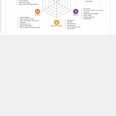
Meer over Positieve Gezondheid
Ga naar de kennisbank van iPH voor alle
verzamelde (praktijk)kennis over Positieve
Gezondheid