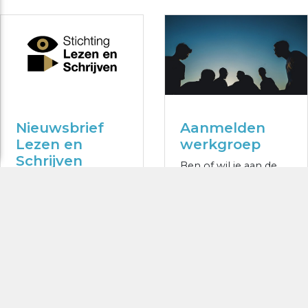
Nieuwsbrief
Aanmelden
Lezen en
werkgroep
Schrijven
Ben of wil je aan de
Blijf op de hoogte van
slag met verbetering
ontwikkelingen in het
van
veld rond de aanpak
basisvaardigheden bij
van laaggeletterdheid.
laaggeletterde
patiënten/cliënten?
MELD JE AAN
DOE MEE!