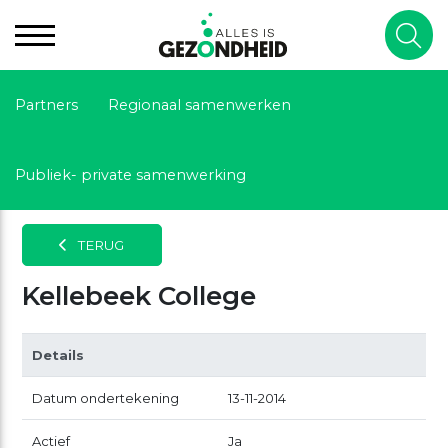
Partners
Regionaal samenwerken
Publiek- private samenwerking
TERUG
Kellebeek College
Details
Datum ondertekening
13-11-2014
Actief
Ja