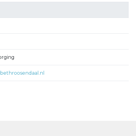
orging
abethroosendaal.nl