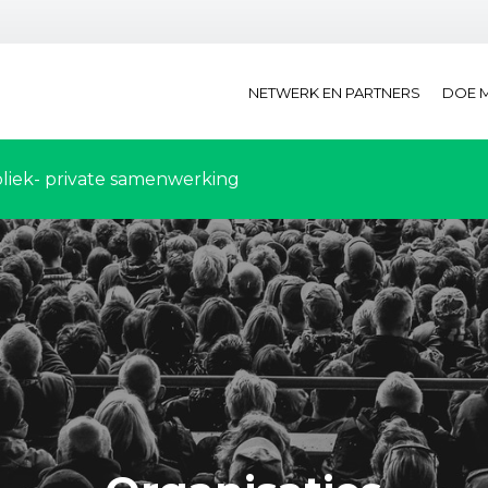
NETWERK EN PARTNERS
DOE 
liek- private samenwerking