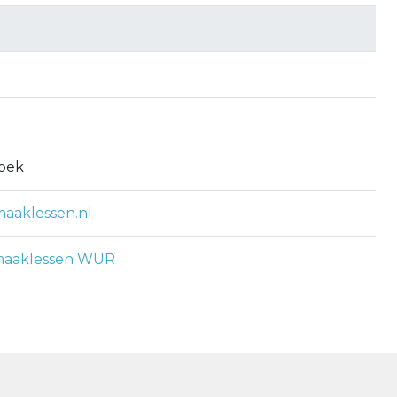
zoek
maaklessen.nl
maaklessen WUR