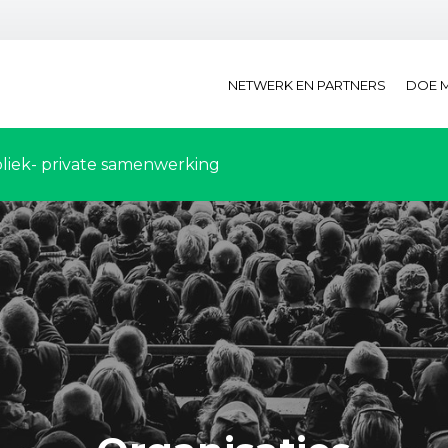
NETWERK EN PARTNERS
DOE 
liek- private samenwerking