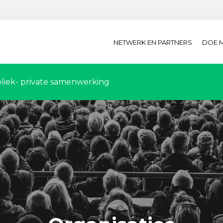
NETWERK EN PARTNERS
DOE 
liek- private samenwerking