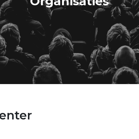
Organisaties
venter