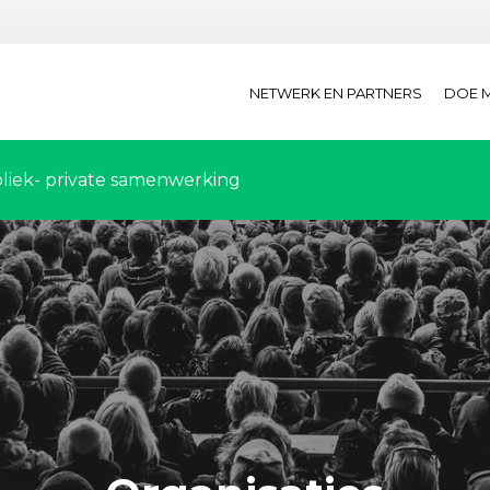
NETWERK EN PARTNERS
DOE 
liek- private samenwerking