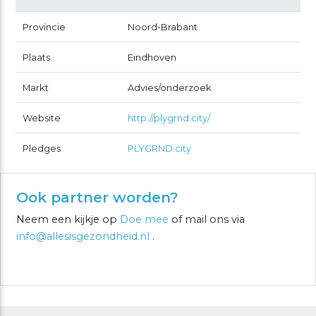
Provincie
Noord-Brabant
Plaats
Eindhoven
Markt
Advies/onderzoek
Website
http://plygrnd.city/
Pledges
PLYGRND.city
Ook partner worden?
Neem een kijkje op
Doe mee
of mail ons via
info@allesisgezondheid.nl
.