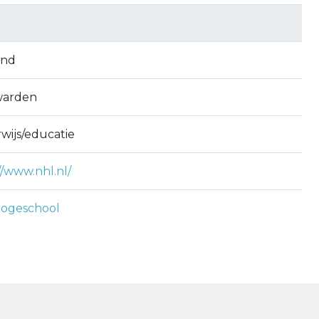
and
warden
wijs/educatie
//www.nhl.nl/
ogeschool