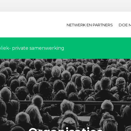
NETWERK EN PARTNERS
DOE 
liek- private samenwerking