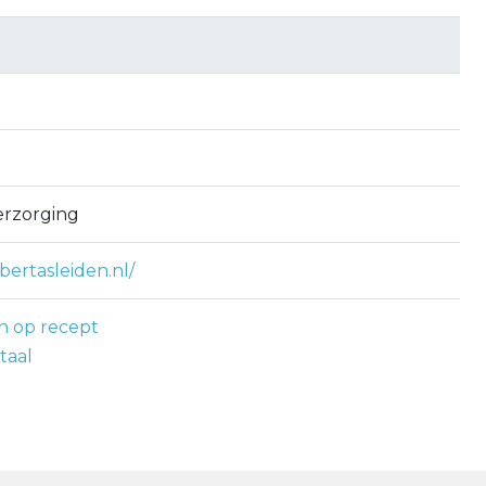
erzorging
bertasleiden.nl/
n op recept
taal