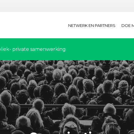
NETWERK EN PARTNERS
DOE 
liek- private samenwerking