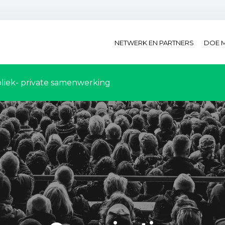
NETWERK EN PARTNERS
DOE 
liek- private samenwerking