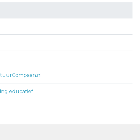
t
ltuurCompaan.nl
ring educatief