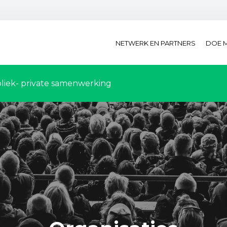
NETWERK EN PARTNERS
DOE 
liek- private samenwerking