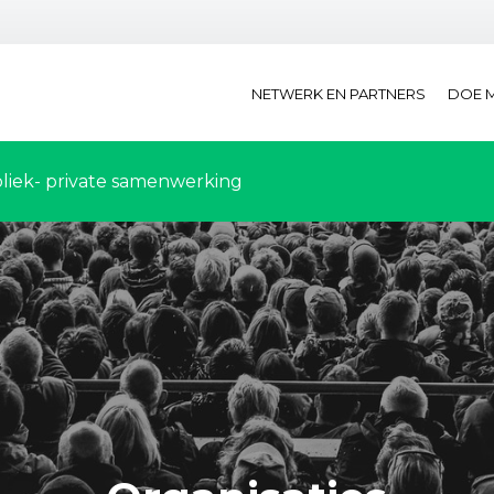
NETWERK EN PARTNERS
DOE 
liek- private samenwerking