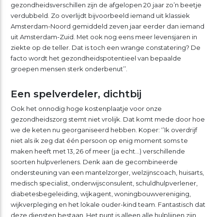
gezondheidsverschillen zijn de afgelopen 20 jaar zo’n beetje
verdubbeld. Zo overlijdt bijvoorbeeld iemand uit klassiek
Amsterdam-Noord gemiddeld zeven jaar eerder dan iemand
uit Amsterdam-Zuid. Met ook nog eens meer levensjaren in
ziekte op de teller. Dat is toch een wrange constatering? De
facto wordt het gezondheidspotentieel van bepaalde
groepen mensen sterk onderbenut’’.
Een spelverdeler, dichtbij
Ook het onnodig hoge kostenplaatje voor onze
gezondheidszorg stemt niet vrolijk. Dat komt mede door hoe
we de keten nu georganiseerd hebben. Koper: ‘’Ik overdrijf
niet als ik zeg dat één persoon op enig moment soms te
maken heeft met 13, 26 of meer (ja echt…) verschillende
soorten hulpverleners. Denk aan de gecombineerde
ondersteuning van een mantelzorger, welzijnscoach, huisarts,
medisch specialist, onderwijsconsulent, schuldhulpverlener,
diabetesbegeleiding, wijkagent, woningbouwvereniging,
wijkverpleging en het lokale ouder-kind team. Fantastisch dat
deze diensten bestaan. Het punt is alleen alle hulplijnen zijn