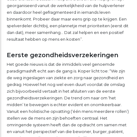
georganiseerd vanuit de werkelijkheid van de hulpverlener
en daardoor heel gefragmenteerd in iemands leven
binnenkomt. Probeer daar maar eens grip op te krijgen. Een
spelverdeler dichtbij, een plannetje met prioriteiten (eerst dit
dan dat), meer samenhang… Dat zal helpen en een positief
resultaat hebben op mens en kosten’’.
Eerste gezondheidsverzekeringen
Het goede nieuws is dat de inmiddels veel genoemde
paradigmashift echt aan de gang is. Koper licht toe: “We zijn
de weg ingeslagen van ziekte en zorg naar gezondheid en
gedrag. Hoewel het nog wel even duurt voordat de omslag
zich bijvoorbeeld vertaalt in het afsluiten van de eerste
gezondheidsverzekeringen. De trend om naar om ‘het
midden’ te bewegen is echter evident en onomkeerbaar.
Vanuit een holistische opvatting (‘één mens meerdere rollen’)
stellen we de mens en zijn behoeften centraal. Het
omringende systeem heeft dan de opdracht om samen met
en vanuit het perspectief van die bewoner, burger, patiënt,