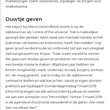
mantelzorger, cliënt, werknemer, vrijwilliger- te zorgen voor
vitaliteitswinst.
Duwtje geven
Het traject bij Alles is Gezondheid zoomt in op de
wijkbewoner als ‘centre of the universe’. Dat is makkelijker
gezegd dan gedaan. Want naast een mentale transitie en het
loskomen van ketens en kolommen, heeft ‘het midden’ nog
geen goed verdienmodel en ontbreekt het aan een integraal
oplossingsrepertoire. Koper: “Daar is een wereld te winnen.
We gaan een duwtje geven en proberen om van binnenuit
een beetje massa te maken. Afgelopen jaar hebben we
binnen zorg/welzijn, werk, onderwijs, sociaal, burgers, bestuur,
etc de vraag gesteld : wat is nodig om de wijkbewoner
centraal te stellen en wat kan je hier -vanuit je eigen domein-
praktisch aan bijdragen? Donderdagmiddag 7 maart 2019
(Utrecht) brengen we alle antwoorden bij elkaar en werken
we aan een actieplan voor ‘het midden’. Noteer 7 maart 2019
in de agenda en houd onze nieuwsbrief in de gaten. Wie weet
zien we elkaar dan!”