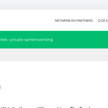
NETWERK EN PARTNERS
DOE 
liek- private samenwerking
n