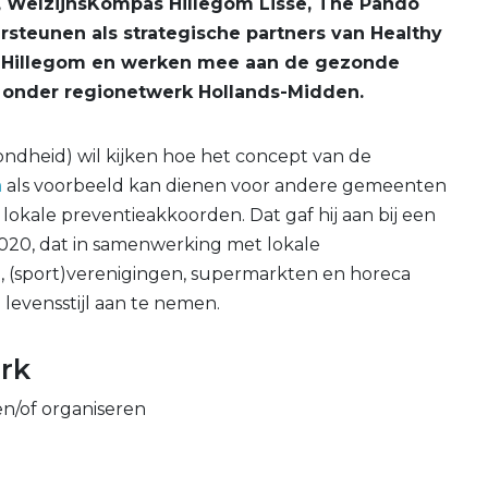
, WelzijnsKompas Hillegom Lisse, The Pando
teunen als strategische partners van Healthy
hy Hillegom en werken mee aan de gezonde
 onder regionetwerk Hollands-Midden.
ondheid) wil kijken hoe het concept van de
m
als voorbeeld kan dienen voor andere gemeenten
lokale preventieakkoorden. Dat gaf hij aan bij een
 2020, dat in samenwerking met lokale
n, (sport)verenigingen, supermarkten en horeca
levensstijl aan te nemen.
erk
 en/of organiseren