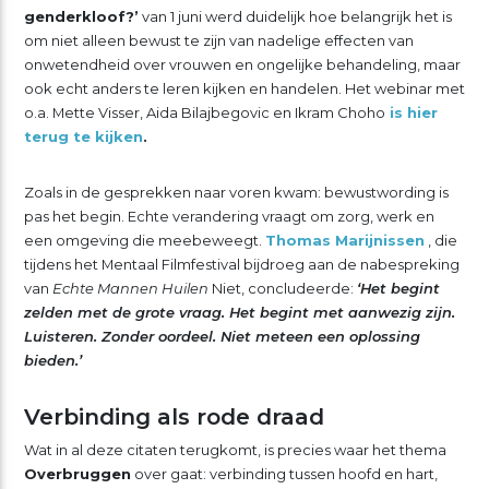
genderkloof?’
van 1 juni werd duidelijk hoe belangrijk het is
om niet alleen bewust te zijn van nadelige effecten van
onwetendheid over vrouwen en ongelijke behandeling, maar
ook echt anders te leren kijken en handelen. Het webinar met
o.a. Mette Visser, Aida Bilajbegovic en Ikram Choho
is hier
terug te kijken
.
Zoals in de gesprekken naar voren kwam: bewustwording is
pas het begin. Echte verandering vraagt om zorg, werk en
een omgeving die meebeweegt.
Thomas Marijnissen
, die
tijdens het Mentaal Filmfestival bijdroeg aan de nabespreking
van
Echte Mannen Huilen
Niet, concludeerde:
‘Het begint
zelden met de grote vraag. Het begint met aanwezig zijn.
Luisteren. Zonder oordeel. Niet meteen een oplossing
bieden.’
Verbinding als rode draad
Wat in al deze citaten terugkomt, is precies waar het thema
Overbruggen
over gaat: verbinding tussen hoofd en hart,