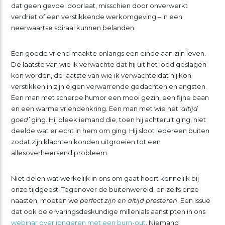
dat geen gevoel doorlaat, misschien door onverwerkt
verdriet of een verstikkende werkomgeving – in een
neerwaartse spiraal kunnen belanden.
Een goede vriend maakte onlangs een einde aan zijn leven.
De laatste van wie ik verwachte dat hij uit het lood geslagen
kon worden, de laatste van wie ik verwachte dat hij kon
verstikken in zijn eigen verwarrende gedachten en angsten.
Een man met scherpe humor een mooi gezin, een fijne baan
en een warme vriendenkring. Een man met wie het
‘altijd
goed’
ging. Hij bleek iemand die, toen hij achteruit ging, niet
deelde wat er echt in hem om ging. Hij sloot iedereen buiten
zodat zijn klachten konden uitgroeien tot een
allesoverheersend probleem.
Niet delen wat werkelijk in ons om gaat hoort kennelijk bij
onze tijdgeest. Tegenover de buitenwereld, en zelfs onze
naasten, moeten we
perfect zijn en altijd presteren
. Een issue
dat ook de ervaringsdeskundige millenials aanstipten in ons
webinar over jongeren met een burn-out
. Niemand