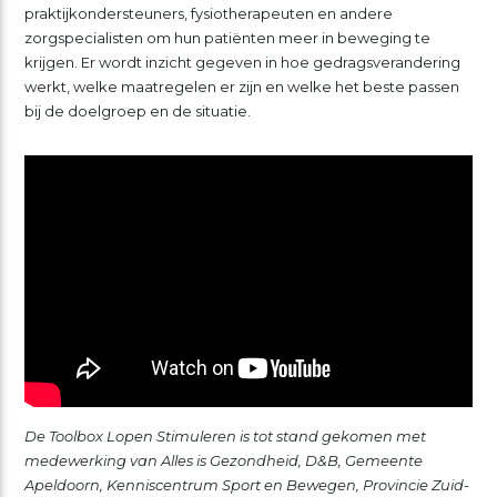
praktijkondersteuners, fysiotherapeuten en andere
zorgspecialisten om hun patiënten meer in beweging te
krijgen. Er wordt inzicht gegeven in hoe gedragsverandering
werkt, welke maatregelen er zijn en welke het beste passen
bij de doelgroep en de situatie.
De Toolbox Lopen Stimuleren is tot stand gekomen met
medewerking van Alles is Gezondheid, D&B, Gemeente
Apeldoorn, Kenniscentrum Sport en Bewegen, Provincie Zuid-