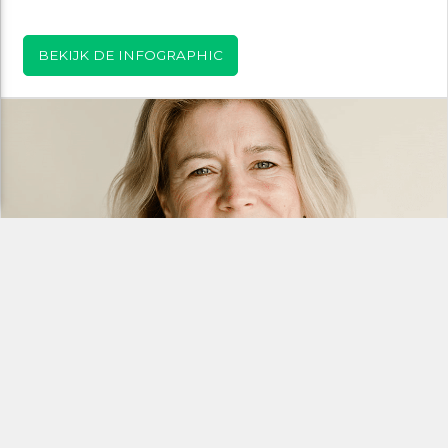
BEKIJK DE INFOGRAPHIC
Janny de Boer
Netwerkadviseur en teamcoördinator