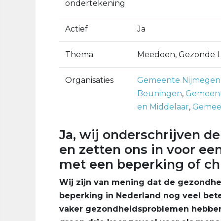
ondertekening
Actief
Ja
Thema
Meedoen, Gezonde Le
Organisaties
Gemeente Nijmegen
Beuningen
,
Gemeen
en Middelaar
,
Gemee
Ja, wij onderschrijven d
en zetten ons in voor ee
met een beperking of ch
Wij zijn van mening dat de gezondhe
beperking in Nederland nog veel bet
vaker gezondheidsproblemen hebben