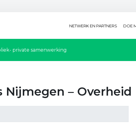
NETWERK EN PARTNERS
DOE 
liek- private samenwerking
s Nijmegen – Overheid