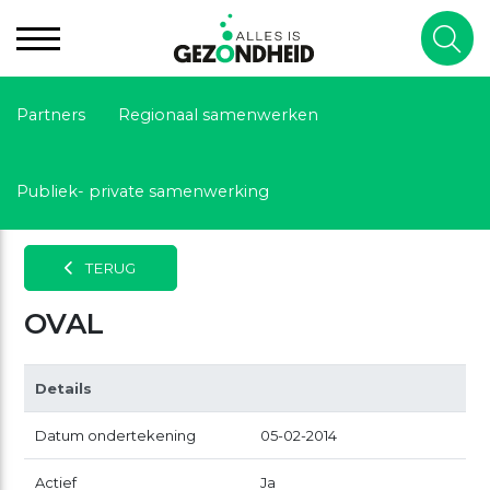
Partners
Regionaal samenwerken
Publiek- private samenwerking
TERUG
OVAL
Details
Datum ondertekening
05-02-2014
Actief
Ja