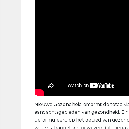
Nieuwe Gezondheid omarmt de totaalvisi
aandachtsgebieden van gezondheid. Bin
geformuleerd op het gebied van gezon
wetenschappelijk is bewezen dat toepass