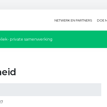
NETWERK EN PARTNERS
DOE 
liek- private samenwerking
eid
17