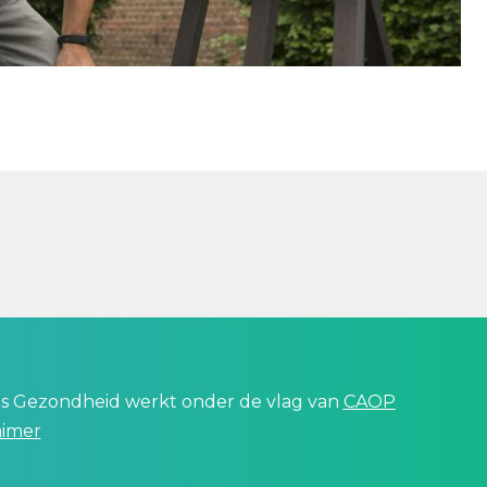
 is Gezondheid werkt onder de vlag van
CAOP
aimer