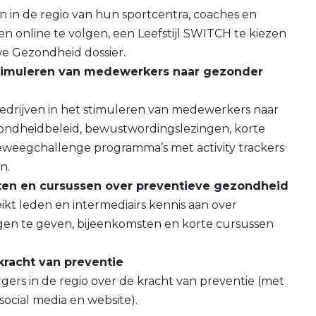
in de regio van hun sportcentra, coaches en
ssen online te volgen, een Leefstijl SWITCH te kiezen
e Gezondheid dossier.
stimuleren van medewerkers naar gezonder
drijven in het stimuleren van medewerkers naar
zondheidbeleid, bewustwordingslezingen, korte
eweegchallenge programma’s met activity trackers
n.
ten en cursussen over preventieve gezondheid
kt leden en intermediairs kennis aan over
gen te geven, bijeenkomsten en korte cursussen
kracht van preventie
rs in de regio over de kracht van preventie (met
social media en website).