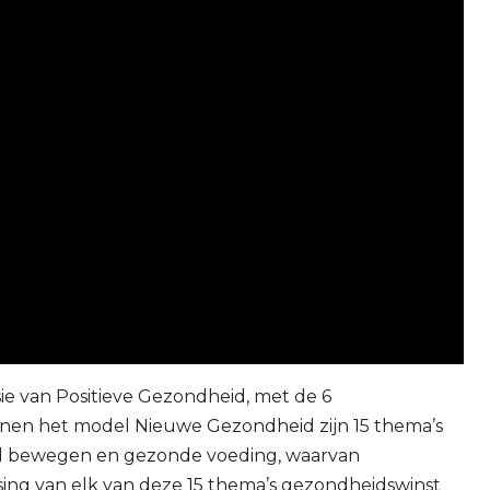
e van Positieve Gezondheid, met de 6
nen het model Nieuwe Gezondheid zijn 15 thema’s
d bewegen en gezonde voeding, waarvan
ing van elk van deze 15 thema’s gezondheidswinst