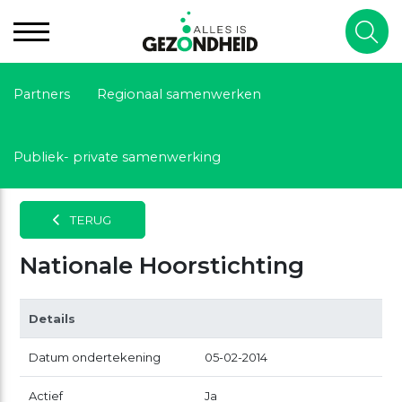
Partners
Regionaal samenwerken
Publiek- private samenwerking
TERUG
Nationale Hoorstichting
Details
Datum ondertekening
05-02-2014
Actief
Ja