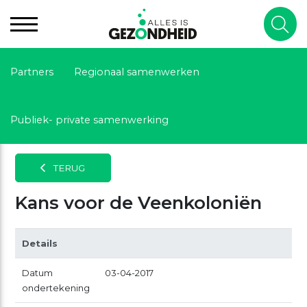
Partners
Regionaal samenwerken
Publiek- private samenwerking
TERUG
Kans voor de Veenkoloniën
Details
Datum
03-04-2017
ondertekening