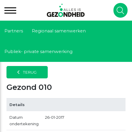
Partners
Regionaal samenwerken
Publiek- private samenwerking
TERUG
Gezond 010
Details
Datum
26-01-2017
ondertekening