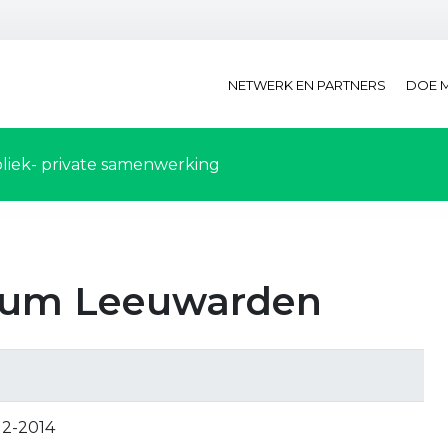
NETWERK EN PARTNERS
DOE 
liek- private samenwerking
rum Leeuwarden
12-2014