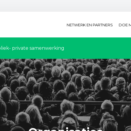
NETWERK EN PARTNERS
DOE 
liek- private samenwerking