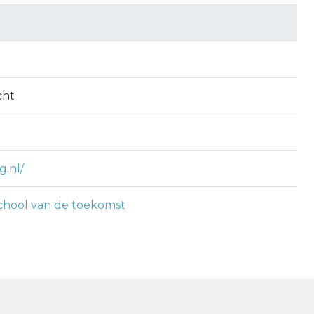
cht
g.nl/
chool van de toekomst