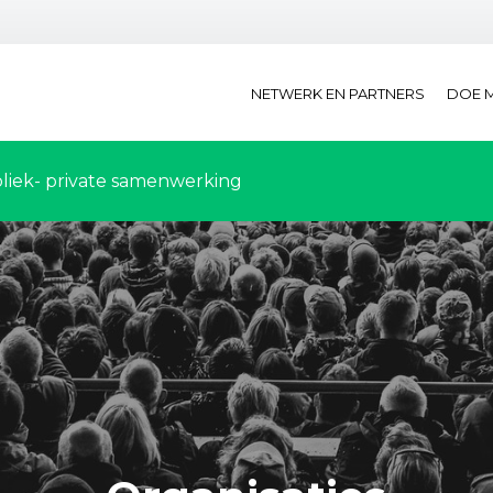
NETWERK EN PARTNERS
DOE 
liek- private samenwerking