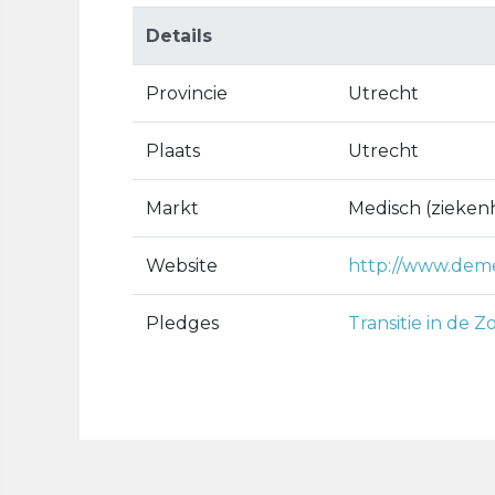
Details
Provincie
Utrecht
Plaats
Utrecht
Markt
Medisch (ziekenh
Website
http://www.demed
Pledges
Transitie in de Z