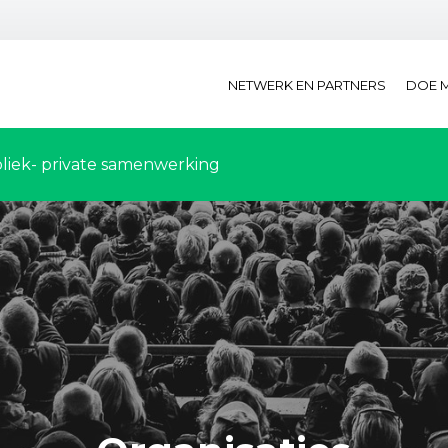
NETWERK EN PARTNERS
DOE 
liek- private samenwerking