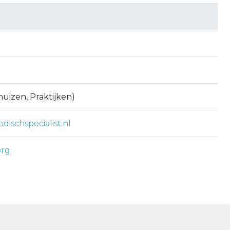
uizen, Praktijken)
ischspecialist.nl
org