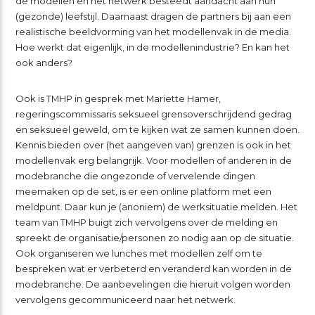
de modellen en het netwerk besteedt aandacht aan hun
(gezonde) leefstijl. Daarnaast dragen de partners bij aan een
realistische beeldvorming van het modellenvak in de media.
Hoe werkt dat eigenlijk, in de modellenindustrie? En kan het
ook anders?
Ook is TMHP in gesprek met Mariette Hamer,
regeringscommissaris seksueel grensoverschrijdend gedrag
en seksueel geweld, om te kijken wat ze samen kunnen doen.
Kennis bieden over (het aangeven van) grenzen is ook in het
modellenvak erg belangrijk. Voor modellen of anderen in de
modebranche die ongezonde of vervelende dingen
meemaken op de set, is er een online platform met een
meldpunt. Daar kun je (anoniem) de werksituatie melden. Het
team van TMHP buigt zich vervolgens over de melding en
spreekt de organisatie/personen zo nodig aan op de situatie.
Ook organiseren we lunches met modellen zelf om te
bespreken wat er verbeterd en veranderd kan worden in de
modebranche. De aanbevelingen die hieruit volgen worden
vervolgens gecommuniceerd naar het netwerk.