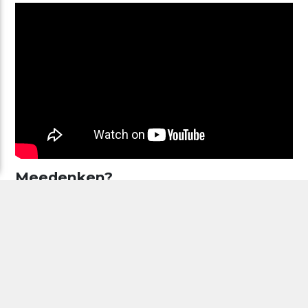
Meedenken?
Heb je een vraag over deze alliantie, wil je de pledge
ondertekenen of wil je meedenken?
Neem dan contact op
met The Model’s Health Pledge
.