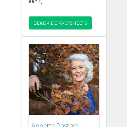
een rij.
BEKIJK DE FACTSHEETS
Annette Postma