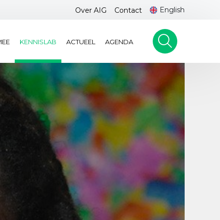
English
Over AIG
Contact
MEE
KENNISLAB
ACTUEEL
AGENDA