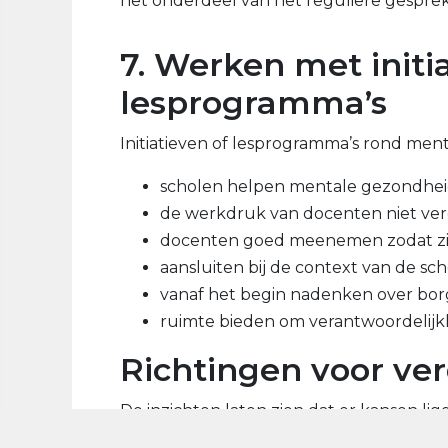
het onderdeel van het reguliere gesprek 
7. Werken met initi
lesprogramma’s
Initiatieven of lesprogramma’s rond ment
scholen helpen mentale gezondhei
de werkdruk van docenten niet ve
docenten goed meenemen zodat zij
aansluiten bij de context van de sc
vanaf het begin nadenken over borg
ruimte bieden om verantwoordelijkhei
Richtingen voor ve
De inzichten laten zien dat er kansen 
het onderwijs verder te versterken, ond