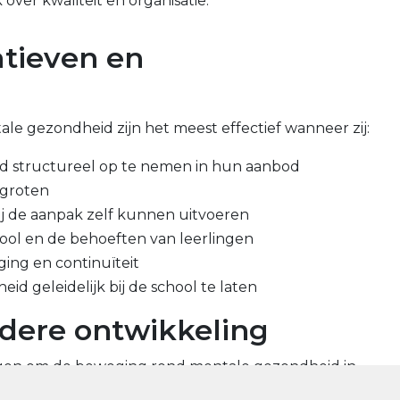
over kwaliteit en organisatie.
atieven en
ale gezondheid zijn het meest effectief wanneer zij:
d structureel op te nemen in hun aanbod
rgroten
 de aanpak zelf kunnen uitvoeren
hool en de behoeften van leerlingen
ing en continuïteit
d geleidelijk bij de school te laten
rdere ontwikkeling
liggen om de beweging rond mentale gezondheid in
er andere door: