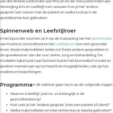
van den Brekel (verbonden aan iPH) en Iris de Vries (verbonden aan
Vereniging Arts en Leefstijl) met casussen hoe je het ‘andere
gesprek’ kan voeren met de patiënt en welke tools je in de
spreekkamer kan gebruiken.
Spinnenweb en Leefstijlroer
In het bijzonder zoomen ze in op de toepassing van het
spinnenweb
van Positieve Gezondheid en het
Leefstijlroer
voor een gezonder
leven. Beide hulpmiddelen leiden tot (hele) andere gesprekken in
de spreekkamer dan die over ziekte, zorg en behandeling. De
modellen kijken juist naar factoren buiten het biomedisch model en
spreken mensen aan op hun kracht en mogelijkheden, niet op hun
zwaktes en beperkingen.
Programma
In dit webinar gaan we in op de volgende vragen:
Waarom is leefstijl -juist nu- zo belangrijk in de
gezondheidszorg?
Hoe voer je het ‘andere gesprek’ (met een patiënt of cliënt)?
Welke hulpmiddelen en interventies kan je daarbij gebruiken?