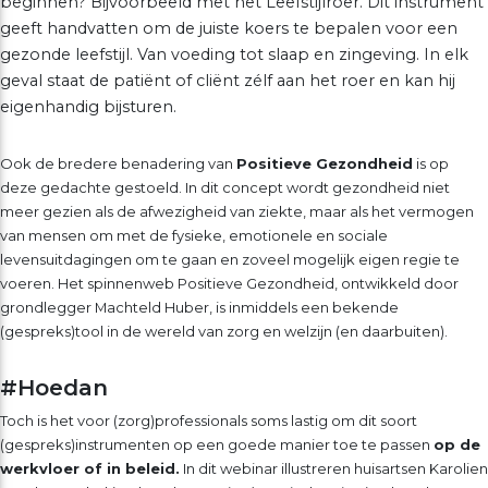
beginnen?
Bijvoorbeeld met het Leefstijlroer. Dit instrument
geeft handvatten om de juiste koers te bepalen voor een
gezonde leefstijl. Van voeding tot slaap en zingeving. In elk
geval staat de patiënt of cliënt zélf aan het roer en kan hij
eigenhandig bijsturen.
Ook de bredere benadering van
Positieve Gezondheid
is op
deze gedachte gestoeld. In dit concept wordt gezondheid niet
meer gezien als de afwezigheid van ziekte, maar als het vermogen
van mensen om met de fysieke, emotionele en sociale
levensuitdagingen om te gaan en zoveel mogelijk eigen regie te
voeren. Het spinnenweb Positieve Gezondheid, ontwikkeld door
grondlegger Machteld Huber, is inmiddels een bekende
(gespreks)tool in de wereld van zorg en welzijn (en daarbuiten).
#Hoedan
Toch is het voor (zorg)professionals soms lastig om dit soort
(gespreks)instrumenten op een goede manier toe te passen
op de
werkvloer of in beleid.
In dit webinar illustreren huisartsen Karolien