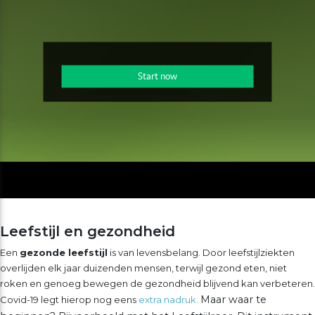
Leefstijl en gezondheid
Een
gezonde leefstijl
is van levensbelang. Door leefstijlziekten
overlijden elk jaar duizenden mensen, terwijl gezond eten, niet
roken en genoeg bewegen de gezondheid blijvend kan verbeteren.
Maar waar te
Covid-19 legt hierop nog eens
extra nadruk.