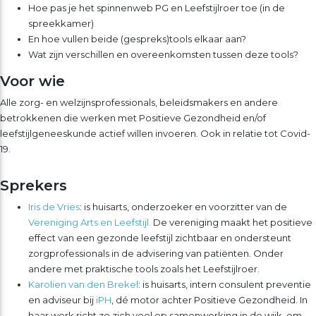
Hoe pas je het spinnenweb PG en Leefstijlroer toe (in de
spreekkamer)
En hoe vullen beide (gespreks)tools elkaar aan?
Wat zijn verschillen en overeenkomsten tussen deze tools?
Voor wie
Alle zorg- en welzijnsprofessionals, beleidsmakers en andere
betrokkenen die werken met Positieve Gezondheid en/of
leefstijlgeneeskunde actief willen invoeren. Ook in relatie tot Covid-
19.
Sprekers
Iris de Vries
: is huisarts, onderzoeker en voorzitter van de
Vereniging Arts en Leefstijl.
De vereniging maakt het positieve
effect van een gezonde leefstijl zichtbaar en ondersteunt
zorgprofessionals in de advisering van patiënten. Onder
andere met praktische tools zoals het Leefstijlroer.
Karolien van den Brekel
: is huisarts, intern consulent preventie
en adviseur bij
iPH
, dé motor achter Positieve Gezondheid. In
haar werk richt ze zich veel op samenwerking in de wijk, om