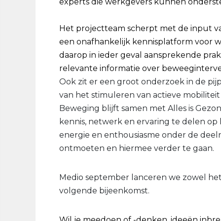
experts die werkgevers kunnen onderst
Het projectteam scherpt met de input va
een onafhankelijk kennisplatform voor w
daarop in ieder geval aansprekende prak
relevante informatie over beweeginterve
Ook zit er een groot onderzoek in de pij
van het stimuleren van actieve mobilite
Beweging blijft samen met Alles is Gezon
kennis, netwerk en ervaring te delen o
energie en enthousiasme onder de deeln
ontmoeten en hiermee verder te gaan.
Medio september lanceren we zowel het 
volgende bijeenkomst.
Wil je meedoen of -denken, ideeën inbre