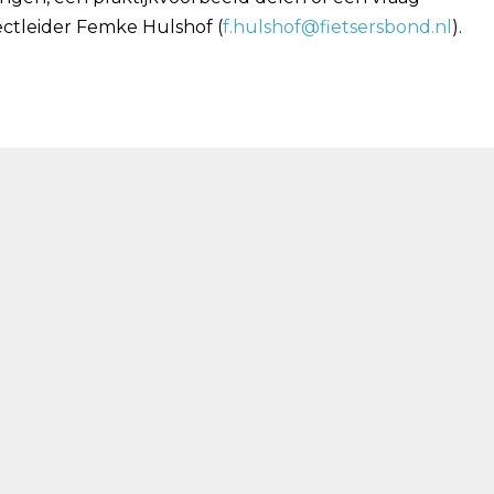
ctleider Femke Hulshof (
f.hulshof@fietsersbond.nl
).
 is Gezondheid werkt onder de vlag van
CAOP