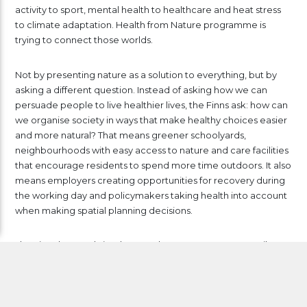
activity to sport, mental health to healthcare and heat stress
to climate adaptation. Health from Nature programme is
trying to connect those worlds.
Not by presenting nature as a solution to everything, but by
asking a different question. Instead of asking how we can
persuade people to live healthier lives, the Finns ask: how can
we organise society in ways that make healthy choices easier
and more natural? That means greener schoolyards,
neighbourhoods with easy access to nature and care facilities
that encourage residents to spend more time outdoors. It also
means employers creating opportunities for recovery during
the working day and policymakers taking health into account
when making spatial planning decisions.
The Finns have only just begun. The programme runs until 2035
and many of its ambitions still need to prove themselves in
practice. Yet the underlying idea is relevant for any country
struggling with rising healthcare costs, mental health
challenges and an ageing population: health does not