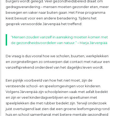
burgers wordt gelegd. Veel gezondheidsbeleid draait om
gedragsverandering – mensen moeten gezonder eten, meer
bewegen en vaker naar buiten gaan. Het Finse programma
kiest bewust voor een andere benadering. Tijdens het
gesprek verwoordde Järvenpää het treffend:
“Mensen zouden vanzelf in aanraking moeten komen met
de gezondheidsvoordelen van natuur.” – Marja Järvenpää
De vraag is dus vooral hoe we scholen, buurten, werkplekken
en zorginstellingen zo ontwerpen dat contact met natuur een
vanzelfsprekend onderdeel van het dagelijks leven wordt.
Een pijnlijk voorbeeld van hoe het
niet
moet, zijn de
versteende school- en speelomgevingen voor kinderen.
Volgens Järvenpää zijn schoolpleinen vaak met asfalt bedekt
en zijn er veel kinderdagverblijven en speeltuinen met
speelplekken die met rubber bedekt zijn. Terwijl onderzoek
juist overtuigend laat zien dat een groene leefomgeving rond
huis en school samenhangt met betere mentale gezondheid