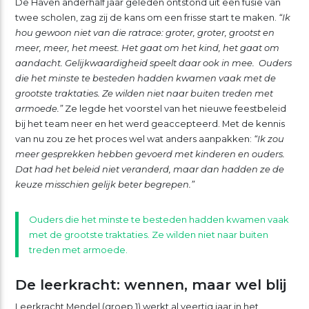
De Haven anderhalf jaar geleden ontstond uit een fusie van
twee scholen, zag zij de kans om een frisse start te maken.
“Ik
hou gewoon niet van die ratrace: groter, groter, grootst en
meer, meer, het meest. Het gaat om het kind, het gaat om
aandacht. Gelijkwaardigheid speelt daar ook in mee. Ouders
die het minste te besteden hadden kwamen vaak met de
grootste traktaties. Ze wilden niet naar buiten treden met
armoede.”
Ze legde het voorstel van het nieuwe feestbeleid
bij het team neer en het werd geaccepteerd. Met de kennis
van nu zou ze het proces wel wat anders aanpakken:
“Ik zou
meer gesprekken hebben gevoerd met kinderen en ouders.
Dat had het beleid niet veranderd, maar dan hadden ze de
keuze misschien gelijk beter begrepen.”
Ouders die het minste te besteden hadden kwamen vaak
met de grootste traktaties. Ze wilden niet naar buiten
treden met armoede.
De leerkracht: wennen, maar wel blij
Leerkracht Mendel (groep 1) werkt al veertig jaar in het