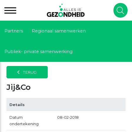
Partners
Regionaal samenwerken
Publiek- private samenwerking
TERUG
Jij&Co
Details
Datum
08-02-2018
ondertekening