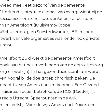
beweeg meer, eet gezond’ van de gemeente
GL erkende, integrale aanpak van overgewicht bij de
ociaaleconomische status en/of een allochtone
n van Amersfoort (Kruiskamp/Koppel,
Schuilenburg en Soesterkwartier). B.Slim loopt
netwerk van vele organisaties waaronder ook private
lim.nu.
 Amersfoort Zuid werkt de gemeente Amersfoort
pak aan het beter verbinden van de eerstelijnszorg
(zorg en welzijn). In het gezondheidscentrum wordt
n, vooral bij de doelgroep chronisch zieken. De
nvenant tussen Amersfoort en Achmea ‘Een Gezond
e huisartsen actief betrokken, de ROS (Raedelijn),
 regio Utrecht. Speerpunten in de wijk
en leefstijl. Voor de wijk Amersfoort Zuid is een