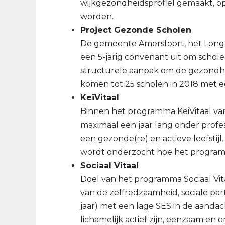
wijkgezondheidsprofiel gemaakt, o
worden.
Project Gezonde Scholen
De gemeente Amersfoort, het Longf
een 5-jarig convenant uit om schol
structurele aanpak om de gezondhei
komen tot 25 scholen in 2018 met 
KeiVitaal
Binnen het programma KeiVitaal v
maximaal een jaar lang onder profes
een gezonde(re) en actieve leefstijl
wordt onderzocht hoe het programma
Sociaal Vitaal
Doel van het programma Sociaal Vi
van de zelfredzaamheid, sociale par
jaar) met een lage SES in de aanda
lichamelijk actief zijn, eenzaam en 