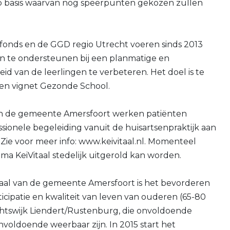
p basis waarvan nog speerpunten gekozen zullen
onds en de GGD regio Utrecht voeren sinds 2013
en te ondersteunen bij een planmatige en
d van de leerlingen te verbeteren. Het doel is te
een vignet Gezonde School.
an de gemeente Amersfoort werken patiënten
sionele begeleiding vanuit de huisartsenpraktijk aan
. Zie voor meer info: www.keivitaal.nl. Momenteel
 KeiVitaal stedelijk uitgerold kan worden.
taal van de gemeente Amersfoort is het bevorderen
ticipatie en kwaliteit van leven van ouderen (65-80
chtswijk Liendert/Rustenburg, die onvoldoende
onvoldoende weerbaar zijn. In 2015 start het