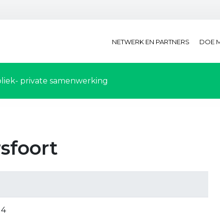
NETWERK EN PARTNERS
DOE 
liek- private samenwerking
sfoort
14