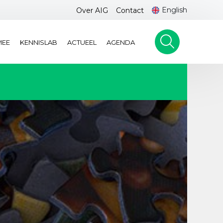
English
Over AIG
Contact
MEE
KENNISLAB
ACTUEEL
AGENDA