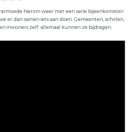
erarmoede hierom weer met een serie bijeenkomsten
 we er dan samen iets aan doen. Gemeenten, scholen,
 en inwoners zelf: allemaal kunnen ze bijdragen.