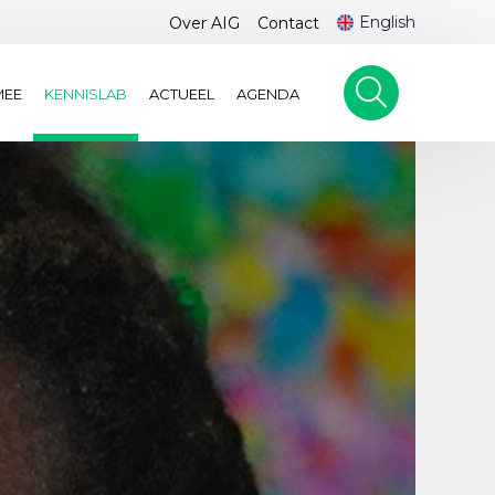
English
Over AIG
Contact
MEE
KENNISLAB
ACTUEEL
AGENDA