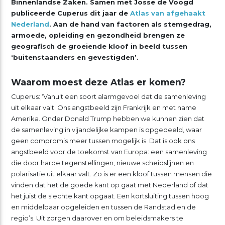
Binnenlandse Zaken. Samen met Josse de Voogd
publiceerde Cuperus dit jaar de
Atlas van afgehaakt
Nederland
. Aan de hand van factoren als stemgedrag,
armoede, opleiding en gezondheid brengen ze
geografisch de groeiende kloof in beeld tussen
‘buitenstaanders en gevestigden’.
Waarom moest deze Atlas er komen?
Cuperus: ‘Vanuit een soort alarmgevoel dat de samenleving
uit elkaar valt. Ons angstbeeld zijn Frankrijk en met name
Amerika. Onder Donald Trump hebben we kunnen zien dat
de samenleving in vijandelijke kampen is opgedeeld, waar
geen compromis meer tussen mogelijk is. Dat is ook ons
angstbeeld voor de toekomst van Europa: een samenleving
die door harde tegenstellingen, nieuwe scheidslijnen en
polarisatie uit elkaar valt. Zo is er een kloof tussen mensen die
vinden dat het de goede kant op gaat met Nederland of dat
het juist de slechte kant opgaat. Een kortsluiting tussen hoog
en middelbaar opgeleiden en tussen de Randstad en de
regio’s. Uit zorgen daarover en om beleidsmakers te