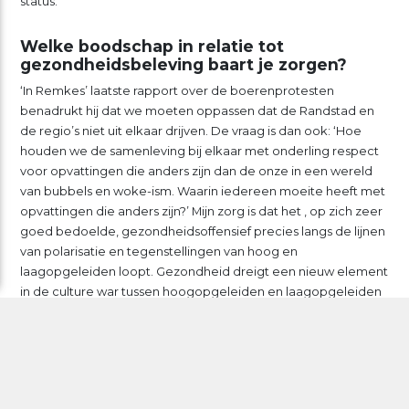
status.’
Welke boodschap in relatie tot
gezondheidsbeleving baart je zorgen?
‘In Remkes’ laatste rapport over de boerenprotesten
benadrukt hij dat we moeten oppassen dat de Randstad en
de regio’s niet uit elkaar drijven. De vraag is dan ook: ‘Hoe
houden we de samenleving bij elkaar met onderling respect
voor opvattingen die anders zijn dan de onze in een wereld
van bubbels en woke-ism. Waarin iedereen moeite heeft met
opvattingen die anders zijn?’ Mijn zorg is dat het , op zich zeer
goed bedoelde, gezondheidsoffensief precies langs de lijnen
van polarisatie en tegenstellingen van hoog en
laagopgeleiden loopt. Gezondheid dreigt een nieuw element
in de culture war tussen hoogopgeleiden en laagopgeleiden
te worden.
Waar ik voor waarschuw is dat met name grootstedelijke
progressieven niet top-down hun klimaat- en
gezondheidsobsessie aan de rest van de samenleving