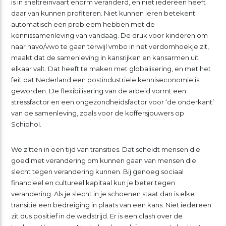
is in sneltreinvaart enorm veranderd, en niet iedereen heeft
daar van kunnen profiteren. Niet kunnen leren betekent
automatisch een probleem hebben met de
kennissamenleving van vandaag. De druk voor kinderen om
naar havo/vwo te gaan terwijl vmbo in het verdomhoekje zit,
maakt dat de samenleving in kansrijken en kansarmen uit
elkaar valt. Dat heeft te maken met globalisering, en met het
feit dat Nederland een postindustriële kenniseconomie is
geworden. De flexibilisering van de arbeid vormt een
stressfactor en een ongezondheidsfactor voor ‘de onderkant’
van de samenleving, zoals voor de koffersjouwers op
Schiphol.
We zitten in een tijd van transities. Dat scheidt mensen die
goed met verandering om kunnen gaan van mensen die
slecht tegen verandering kunnen. Bij genoeg sociaal
financieel en cultureel kapitaal kun je beter tegen
verandering. Als je slecht in je schoenen staat dan is elke
transitie een bedreiging in plaats van een kans. Niet iedereen
zit dus positief in de wedstrijd. Er is een clash over de