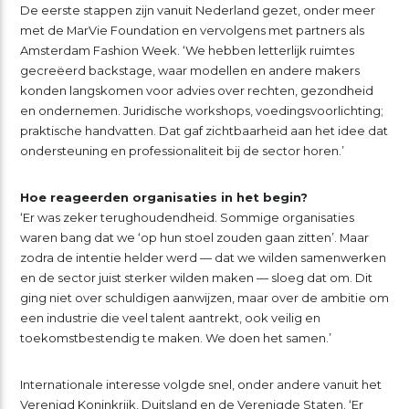
De eerste stappen zijn vanuit Nederland gezet, onder meer
met de MarVie Foundation en vervolgens met partners als
Amsterdam Fashion Week. ‘We hebben letterlijk ruimtes
gecreëerd backstage, waar modellen en andere makers
konden langskomen voor advies over rechten, gezondheid
en ondernemen. Juridische workshops, voedingsvoorlichting;
praktische handvatten. Dat gaf zichtbaarheid aan het idee dat
ondersteuning en professionaliteit bij de sector horen.’
Hoe reageerden organisaties in het begin?
‘Er was zeker terughoudendheid. Sommige organisaties
waren bang dat we ‘op hun stoel zouden gaan zitten’. Maar
zodra de intentie helder werd — dat we wilden samenwerken
en de sector juist sterker wilden maken — sloeg dat om. Dit
ging niet over schuldigen aanwijzen, maar over de ambitie om
een industrie die veel talent aantrekt, ook veilig en
toekomstbestendig te maken. We doen het samen.’
Internationale interesse volgde snel, onder andere vanuit het
Verenigd Koninkrijk, Duitsland en de Verenigde Staten. ‘Er