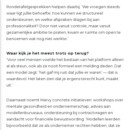
Rondetafelgesprekken hielpen daarbij. ‘We vroegen steeds:
waar ligt jullie behoefte, hoe kunnen we structureel
ondersteunen, en welke afspraken dragen bij aan
professionaliteit? Door niet vanuit controle, maar vanuit
gezamenlijke ambitie te praten, kwam er ruimte om open te
benoemen wat nog niet werkte.’
Waar kijk je het meest trots op terug?
‘Voor veel mensen voelde het bestaan van het platform alleen
al als steun, ook als ze nooit formeel een melding deden. Dat
een model zegt: ‘het gaf mij rust dat jullie er waren’ — dat is
waardevol. Het laten zien dat je ergens terecht kunt, maakt
uit.’
Daarnaast noemt Marvy concrete initiatieven: workshops over
mentale gezondheid en ondernemerschap, advies aan
modellenburueaus, ondersteuning bij contractvragen en
aandacht voor financiële bewustwording. ‘Modellen leerden
bijvoorbeeld dat ze als ondernemer rechten hebben, dat ze