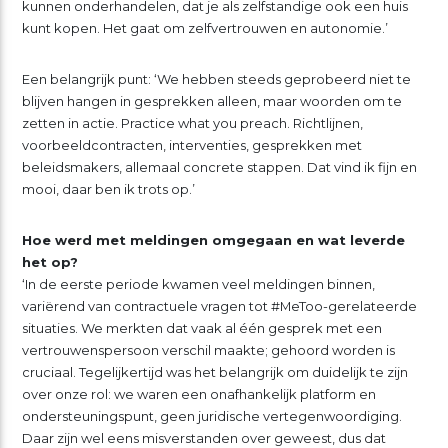
kunnen onderhandelen, dat je als zelfstandige ook een huis
kunt kopen. Het gaat om zelfvertrouwen en autonomie.’
Een belangrijk punt: ‘We hebben steeds geprobeerd niet te
blijven hangen in gesprekken alleen, maar woorden om te
zetten in actie. Practice what you preach. Richtlijnen,
voorbeeldcontracten, interventies, gesprekken met
beleidsmakers, allemaal concrete stappen. Dat vind ik fijn en
mooi, daar ben ik trots op.’
Hoe werd met meldingen omgegaan en wat leverde
het op?
‘In de eerste periode kwamen veel meldingen binnen,
variërend van contractuele vragen tot #MeToo-gerelateerde
situaties. We merkten dat vaak al één gesprek met een
vertrouwenspersoon verschil maakte; gehoord worden is
cruciaal. Tegelijkertijd was het belangrijk om duidelijk te zijn
over onze rol: we waren een onafhankelijk platform en
ondersteuningspunt, geen juridische vertegenwoordiging.
Daar zijn wel eens misverstanden over geweest, dus dat