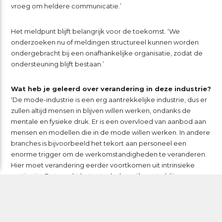
vroeg om heldere communicatie.’
Het meldpunt blijft belangrijk voor de toekomst. ‘We
onderzoeken nu of meldingen structureel kunnen worden
ondergebracht bij een onafhankelijke organisatie, zodat de
ondersteuning blijft bestaan.’
Wat heb je geleerd over verandering in deze industrie?
‘De mode-industrie is een erg aantrekkelijke industrie, dus er
zullen altijd mensen in blijven willen werken, ondanks de
mentale en fysieke druk. Er is een overvloed van aanbod aan
mensen en modellen die in de mode willen werken. In andere
branches is bijvoorbeeld het tekort aan personeel een
enorme trigger om de werkomstandigheden te veranderen.
Hier moet verandering eerder voortkomen uit intrinsieke
motivatie. Dat maakt het extra belangrijk om te blijven
benadrukken dat creativiteit floreert in een veilige omgeving.
Ik hoop dat dat lukt. Dat ze blijven roepen ‘dit mag niet meer
terug naar wat het was’.’