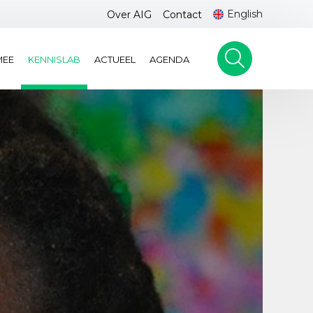
English
Over AIG
Contact
MEE
KENNISLAB
ACTUEEL
AGENDA