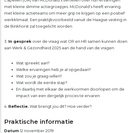
Capellen (OR) van McDonald’s vertellen over hun ervaringen
met kleine slimme actiegroepjes. McDonald’s heeft ervaring
met kleine actieteams om meer grip te krijgen op een positief
werkklimaat. Een praktijkvoorbeeld vanuit de Haagse vesting in
de Binkhorst zal toegelicht worden.
3.
In gesprek
over de vraag wat OR en HR samen kunnen doen
aan Werk & Gezondheid 2025 aan de hand van de vragen:
Wat spreekt aan?
Welke ervaringen heb je al opgedaan?
Wat zou je graag willen?
Wat wordt de eerste stap?
En daarbij met elkaar de werkvormen doorlopen om de
impact van een dergelijk proces te ervaren.
4.
Reflectie.
Wat brengt jou dit? Hoe verder?
Praktische informatie
Datum
12 november 2019