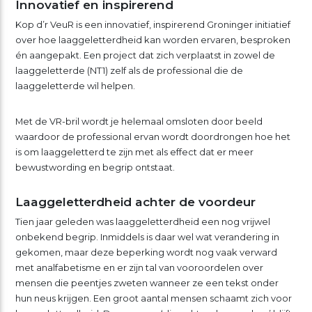
Innovatief en inspirerend
Kop d’r VeuR is een innovatief, inspirerend Groninger initiatief
over hoe laaggeletterdheid kan worden ervaren, besproken
én aangepakt. Een project dat zich verplaatst in zowel de
laaggeletterde (NT1) zelf als de professional die de
laaggeletterde wil helpen.
Met de VR-bril wordt je helemaal omsloten door beeld
waardoor de professional ervan wordt doordrongen hoe het
is om laaggeletterd te zijn met als effect dat er meer
bewustwording en begrip ontstaat.
Laaggeletterdheid achter de voordeur
Tien jaar geleden was laaggeletterdheid een nog vrijwel
onbekend begrip. Inmiddels is daar wel wat verandering in
gekomen, maar deze beperking wordt nog vaak verward
met analfabetisme en er zijn tal van vooroordelen over
mensen die peentjes zweten wanneer ze een tekst onder
hun neus krijgen. Een groot aantal mensen schaamt zich voor