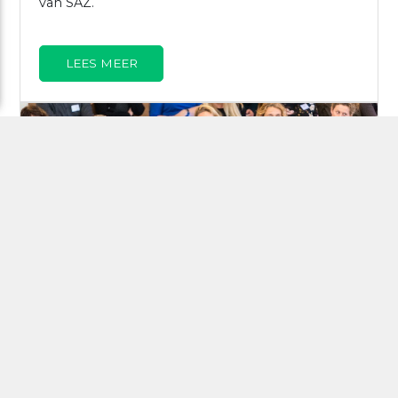
van SAZ.
LEES MEER
Lees ook
Op 7 maart spraken we met 200 professionals
over de integrale benadering waarin de gezonde