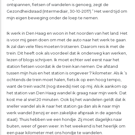
ontspannen, fietsen of wandelen is genoeg, zegt de
Gezondheidsraad (Intermediair, 30-10-2017).” Het werd tijd om
mijn eigen beweging onder de loep te nemen.
Ik werk in Den Haag en woon in het noorden van het land. Het
is voor mij geen doen om met de auto naar het werk te gaan.
Ik zal dan vele files moeten trotseren. Daarom reis ik met de
trein. Dit heeft ook als voordeel dat ik onderweg kan werken,
lezen of blogs schrijven. Ik moet echter wel eerst naar het
station fietsen voordat ik de trein kan nemen. De afstand
tussen mijn huis en het station is ongeveer 7 kilometer. Als ik ’s
ochtends de trein moet halen, fiets ik op een hoog tempo,
want de trein wacht (nog steeds) niet op mij. Als ik aankom op
het station van Den Haag wandel ik graag naar mijn werk. Dat
kost me al snel 20 minuten. Ook bij het wandelen geldt dat ik
sneller wandel als ik naar het station ga dan als ik naar mijn
werk wandel (tenzij er een zakelijke afspraak in de agenda
staat). Thuis hebben we een hondje. Zij moet dagelijks naar
buiten, weer of geen weer. In het weekend is het heerlijk om
een paar kilometer met ons hondje te wandelen.