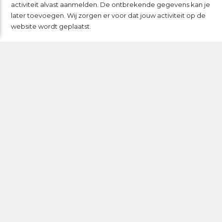
activiteit alvast aanmelden. De ontbrekende gegevens kan je
later toevoegen. Wij zorgen er voor dat jouw activiteit op de
website wordt geplaatst.
Meld jouw activiteit aan!
Alles is Gezondheid werkt onder de vlag van
CAOP
Disclaimer